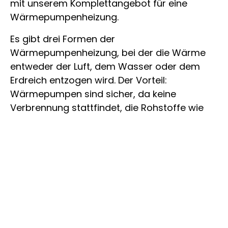
mit unserem Komplettangebot für eine
Wärmepumpenheizung.
Es gibt drei Formen der
Wärmepumpenheizung, bei der die Wärme
entweder der Luft, dem Wasser oder dem
Erdreich entzogen wird. Der Vorteil:
Wärmepumpen sind sicher, da keine
Verbrennung stattfindet, die Rohstoffe wie
Luft, Wasser oder Erdreich werden nicht
„verbraucht“ und bieten somit unendlich
Energie und die Wärmepumpenheizung kann
im Sommer zur Raumkühlung genutzt
werden. Der Nachteil: Nicht jede Form der
Wärmepumpenheizung ist überall möglich.
Denn für die Nutzung thermischer Energie aus
dem Erdreich oder dem Grundwasser sind